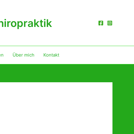
iropraktik
en
Über mich
Kontakt