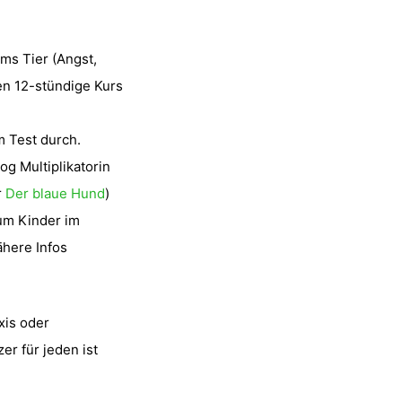
ms Tier (Angst,
den 12-stündige Kurs
 Test durch.
g Multiplikatorin
r
Der blaue Hund
)
um Kinder im
ähere Infos
xis oder
er für jeden ist