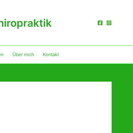
iropraktik
en
Über mich
Kontakt